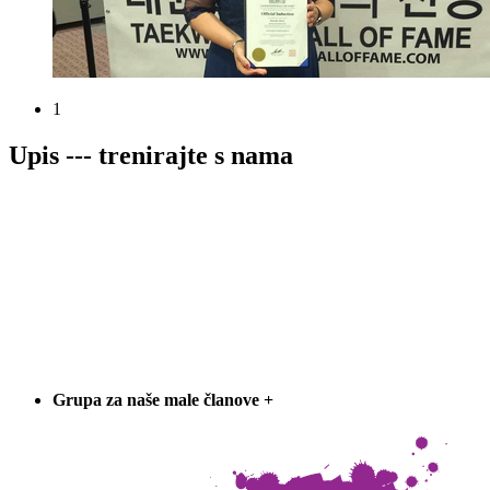
1
Upis --- trenirajte s nama
Grupa za naše male članove
+