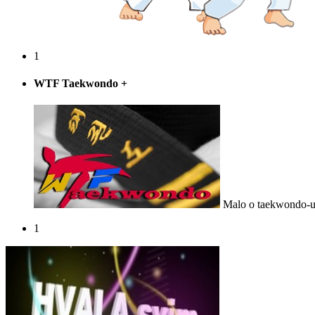
1
WTF Taekwondo
+
Malo o taekwondo-u
1