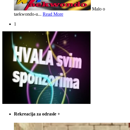
Malo o
taekwondo-u...
Read More
1
Rekreacija za odrasle
+