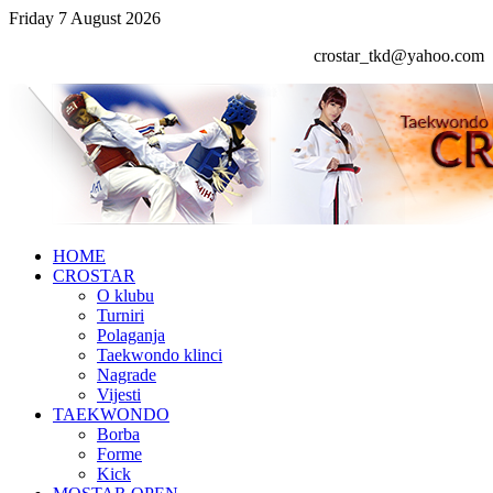
Friday 7 August 2026
crostar_tkd@yahoo.com
HOME
CROSTAR
O klubu
Turniri
Polaganja
Taekwondo klinci
Nagrade
Vijesti
TAEKWONDO
Borba
Forme
Kick