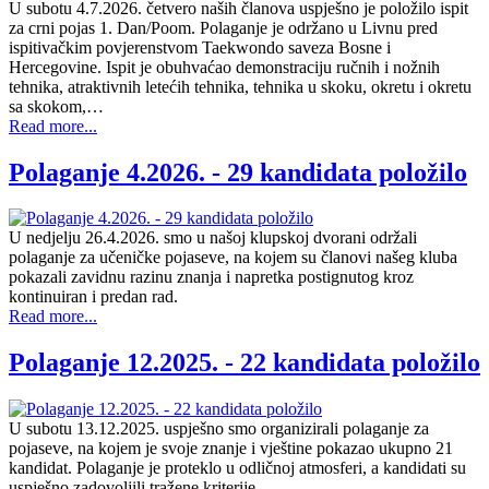
U subotu 4.7.2026. četvero naših članova uspješno je položilo ispit
za crni pojas 1. Dan/Poom. Polaganje je održano u Livnu pred
ispitivačkim povjerenstvom Taekwondo saveza Bosne i
Hercegovine. Ispit je obuhvaćao demonstraciju ručnih i nožnih
tehnika, atraktivnih letećih tehnika, tehnika u skoku, okretu i okretu
sa skokom,…
Read more...
Polaganje 4.2026. - 29 kandidata položilo
U nedjelju 26.4.2026. smo u našoj klupskoj dvorani održali
polaganje za učeničke pojaseve, na kojem su članovi našeg kluba
pokazali zavidnu razinu znanja i napretka postignutog kroz
kontinuiran i predan rad.
Read more...
Polaganje 12.2025. - 22 kandidata položilo
U subotu 13.12.2025. uspješno smo organizirali polaganje za
pojaseve, na kojem je svoje znanje i vještine pokazao ukupno 21
kandidat. Polaganje je proteklo u odličnoj atmosferi, a kandidati su
uspješno zadovoljili tražene kriterije.