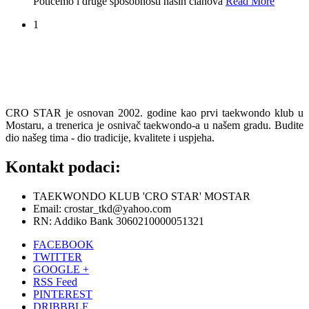
Potičemo i druge sposobnosti naših članova
Read More
1
CRO STAR je osnovan 2002. godine kao prvi taekwondo klub u
Mostaru, a trenerica je osnivač taekwondo-a u našem gradu. Budite
dio našeg tima - dio tradicije, kvalitete i uspjeha.
Kontakt podaci:
TAEKWONDO KLUB 'CRO STAR' MOSTAR
Email: crostar_tkd@yahoo.com
RN: Addiko Bank 3060210000051321
FACEBOOK
TWITTER
GOOGLE +
RSS Feed
PINTEREST
DRIBBBLE