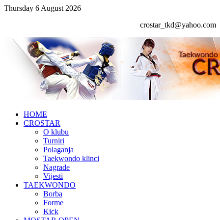
Thursday 6 August 2026
crostar_tkd@yahoo.com
HOME
CROSTAR
O klubu
Turniri
Polaganja
Taekwondo klinci
Nagrade
Vijesti
TAEKWONDO
Borba
Forme
Kick