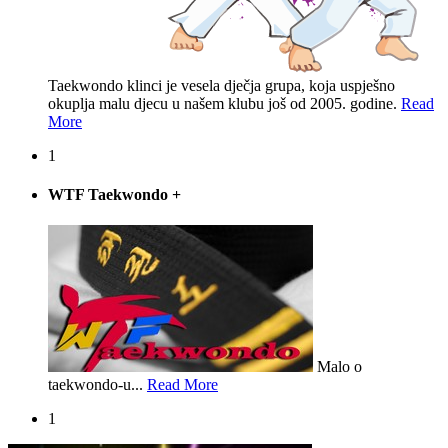
Taekwondo klinci je vesela dječja grupa, koja uspješno
okuplja malu djecu u našem klubu još od 2005. godine.
Read
More
1
WTF Taekwondo
+
Malo o
taekwondo-u...
Read More
1