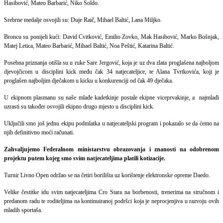
Hasibović, Mateo Barbarić, Niko Soldo.
Srebrne medalje osvojili su: Duje Raič, Mihael Baltić, Lana Miljko.
Broncu su ponijeli kući: David Cvitković, Emilio Zovko, Mak Hasibović, Marko Bošnjak,
Matej Letica, Mateo Barbarić, Mihael Baltić, Noa Peštić, Katarina Baltić.
Posebna priznanja otišla su u ruke Sare Jergović, koja je uz dva zlata proglašena najboljom
djevojčicom u disciplini kick među čak 34 natjecateljice, te Alana Tvrtkovića, koji je
proglašen najboljim dječakom u kicku u konkurenciji od čak 49 dječaka.
U ekipnom plasmanu su naše mlađe kadetkinje postale ekipne viceprvakinje, a najmlađi
uzrasti su također osvojili ekipno drugo mjesto u disciplini kick.
Uključili smo još jednu ekipu podmlatka u natjecateljski program i pokazalo se da ćemo na
njih definitivno moći računati.
Zahvaljujemo Federalnom ministarstvu obrazovanja i znanosti na odobrenom
projektu putem kojeg smo svim natjecateljima platili kotizacije.
Turnir Livno Open održao se na četiri borilišta uz korištenje elektronske opreme Daedo.
Velike čestitke idu svim natjecateljima Cro Stara na borbenosti, trenerima na stručnom i
predanom radu te roditeljima na kontinuiranoj podršci koja je neprocjenjiva u razvoju ovih
mladih sportaša.