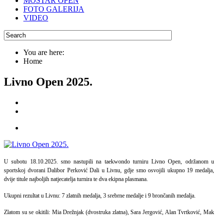
MOSTAR OPEN
FOTO GALERIJA
VIDEO
You are here:
Home
Livno Open 2025.
U subotu 18.10.2025. smo nastupili na taekwondo turniru Livno Open, održanom u
sportskoj dvorani Dalibor Perković Dali u Livnu, gdje smo osvojili ukupno 19 medalja,
dvije titule najboljih natjecatelja turnira te dva ekipna plasmana.
Ukupni rezultat u Livnu: 7 zlatnih medalja, 3 srebrne medalje i 9 brončanih medalja.
Zlatom su se okitili: Mia Drežnjak (dvostruka zlatna), Sara Jergović, Alan Tvrtković, Mak