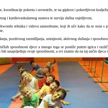
, koordinacije pokreta i ravnoteže, te na gipkost i pokretljivost kralježn
nog i kardiovaskularnog sustava te razvija slušna osjetljivost,
ekwondo tehnika i vidova samoobrane, koji ih uče kako da se nose s po
me,
ja, pozitivnog razmišljanja, ustrajnosti, aktivnog slušanja i sposobnos
hičkih sposobnosti djece a mnogo toga se postiže putem igrica i različ
 biti unaprijeđuju svoje sposobnosti, a svi znamo da na taj način djeca 