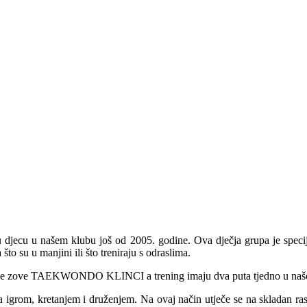
 djecu u našem klubu još od 2005. godine. Ova dječja grupa je specij
o su u manjini ili što treniraju s odraslima.
ja se zove TAEKWONDO KLINCI a trening imaju dva puta tjedno u našo
 igrom, kretanjem i druženjem. Na ovaj način utječe se na skladan ra