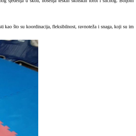
og sjedenja u školi, nošenja teških školskih torbi i sličnog. Boljom
kao što su koordinacija, fleksibilnost, ravnoteža i snaga, koji su im