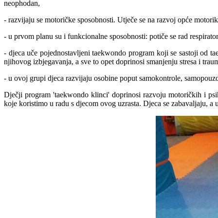
neophodan,
- razvijaju se motoričke sposobnosti. Utječe se na razvoj opće motorike
- u prvom planu su i funkcionalne sposobnosti: potiče se rad respirator
- djeca uče pojednostavljeni taekwondo program koji se sastoji od ta
njihovog izbjegavanja, a sve to opet doprinosi smanjenju stresa i trau
- u ovoj grupi djeca razvijaju osobine poput samokontrole, samopouzdan
Dječji program 'taekwondo klinci' doprinosi razvoju motoričkih i psi
koje koristimo u radu s djecom ovog uzrasta. Djeca se zabavaljaju, a u