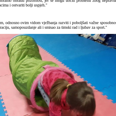
moramo obratiti pozornost, jer se mogu uočiti problemi zbog nepraviln
cima i ostvariti bolji uspjeh."
 odnosno ovim vidom vježbanja razviti i poboljšati važne sposobnosti 
aciju, samopouzdanje ali i smisao za timski rad i ljubav za sport."