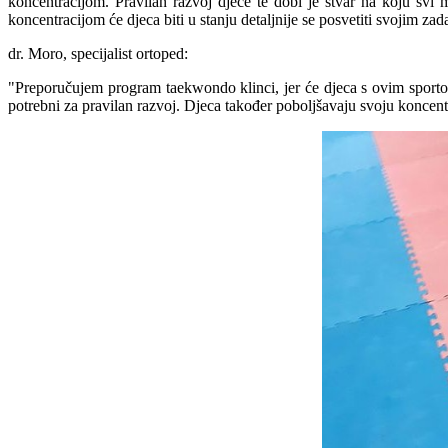
koncentracijom. Pravilan razvoj djece te dobi je stvar na koju svi 
koncentracijom će djeca biti u stanju detaljnije se posvetiti svojim zada
dr. Moro, specijalist ortoped:
"Preporučujem program taekwondo klinci, jer će djeca s ovim sportom,
potrebni za pravilan razvoj. Djeca također poboljšavaju svoju koncentr